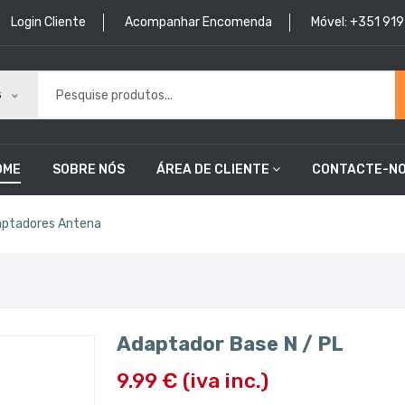
Login Cliente
Acompanhar Encomenda
Móvel: +351 91
s
OME
SOBRE NÓS
ÁREA DE CLIENTE
CONTACTE-N
ptadores Antena
Adaptador Base N / PL
9.99 € (iva inc.)