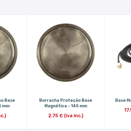
ão Base
Borracha Proteção Base
Base M
25 mm
Magnética - 145 mm
17.
c.)
2.75 € (iva inc.)