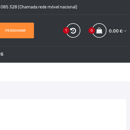
9 085 328 (Chamada rede móvel nacional)
1
0
PESQUISAR
0.00 €
OS