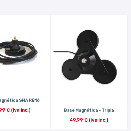
agnética SMA RB16
99 € (iva inc.)
Base Magnética - Tripla
49.99 € (iva inc.)