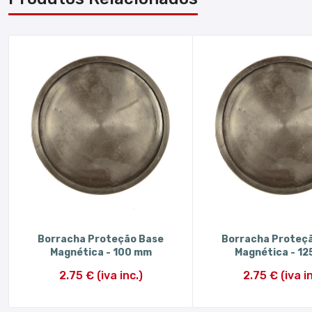
Borracha Proteção Base
Borracha Proteç
Magnética - 100 mm
Magnética - 1
2.75 € (iva inc.)
2.75 € (iva in